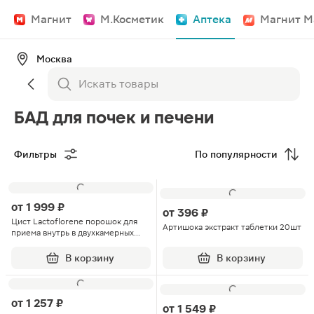
Магнит
М.Косметик
Аптека
Магнит М
Москва
БАД для почек и печени
Фильтры
По популярности
от
1 999 ₽
от
396 ₽
Цист Lactoflorene порошок для
Артишока экстракт таблетки 20шт
приема внутрь в двухкамерных
саше 1.5+2.5г 20шт
В корзину
В корзину
от
1 257 ₽
от
1 549 ₽