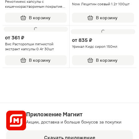
Ренотинекс капсулы с
Now Лецитин соевый 1.2г 100шт
кишечнорастворимым покрытием
0.3г 100шт
В корзину
В корзину
от
361 ₽
от
835 ₽
Вис Расторопши пятнистой
Уринал Кидс сироп 150мл
экстракт капсулы 0.4г 30шт
В корзину
В корзину
Приложение Магнит
Акции, доставка и больше бонусов за покупки
Скачать приложение