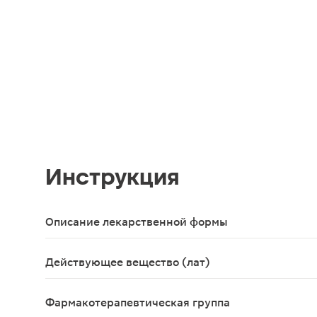
Инструкция
Описание лекарственной формы
Капли для приема внутрь
Действующее вещество (лат)
Extractum Iberis amara+Corticis Angelicae archange
Фармакотерапевтическая группа