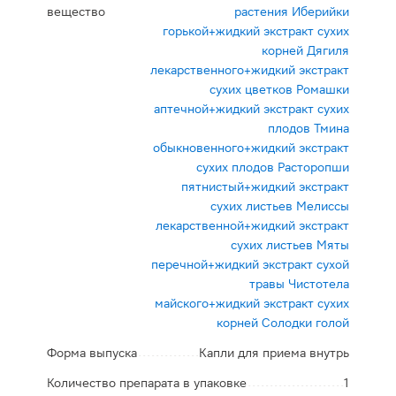
вещество
растения Иберийки
горькой+жидкий экстракт сухих
корней Дягиля
лекарственного+жидкий экстракт
сухих цветков Ромашки
аптечной+жидкий экстракт сухих
плодов Тмина
обыкновенного+жидкий экстракт
сухих плодов Расторопши
пятнистый+жидкий экстракт
сухих листьев Мелиссы
лекарственной+жидкий экстракт
сухих листьев Мяты
перечной+жидкий экстракт сухой
травы Чистотела
майского+жидкий экстракт сухих
корней Солодки голой
Форма выпуска
Капли для приема внутрь
Количество препарата в упаковке
1