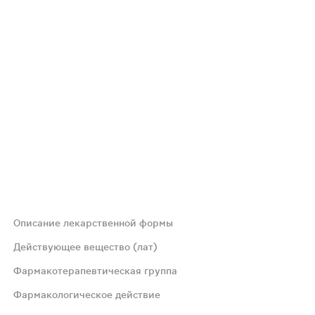
Описание лекарственной формы
Действующее вещество (лат)
Фармакотерапевтическая группа
ris+fructuum Sylibi mariani+foliorum Melissae officinalis+F
Фармакологическое действие