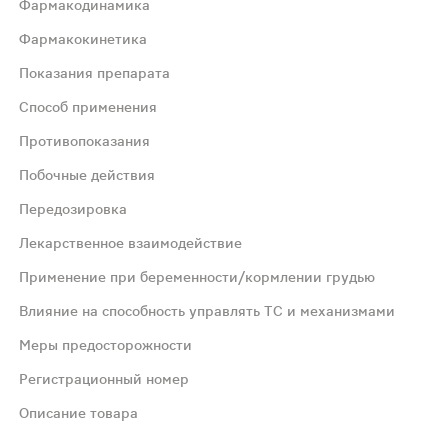
Фармакодинамика
Фармакокинетика
скулатуры ЖКТ: способствует устранению спазма без вли
Показания препарата
Способ применения
 тяжесть, тошнота, боль) Препарат обладает выраженным
Противопоказания
Побочные действия
Передозировка
я тяжестью в эпигастральной области, спазмами желудк
Лекарственное взаимодействие
Применение при беременности/кормлении грудью
день. Длительность терапии — 4 недели. Увеличение про
Влияние на способность управлять ТС и механизмами
Меры предосторожности
 данных); повышенная чувствительность к компонентам пр
Регистрационный номер
ных реакций необходимо отменить препарат и обратиться
Описание товара