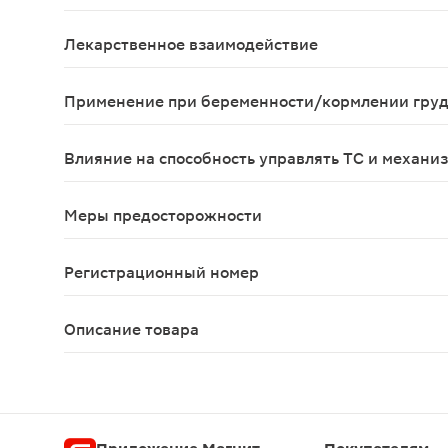
До настоящего времени о случаях передозировк
Лекарственное взаимодействие
Взаимодействия с другими лекарственными сред
Применение при беременности/кормлении гру
Препарат не следует применять при беременност
Влияние на способность управлять ТС и механи
При применении в рекомендуемых дозах препарат
Меры предосторожности
Заболевания печени, алкоголизм, черепно-мозгов
Регистрационный номер
ЛП-000094
Описание товара
Иберогаст капли для приема внутрь 50мл — фито