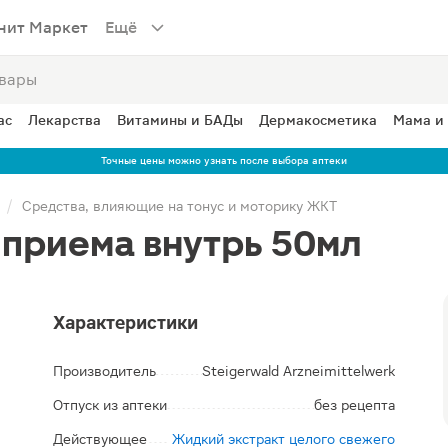
нит Маркет
Ещё
ас
Лекарства
Витамины и БАДы
Дермакосметика
Мама и
Точные цены можно узнать после выбора аптеки
Средства, влияющие на тонус и моторику ЖКТ
 приема внутрь 50мл
Характеристики
Производитель
Steigerwald Arzneimittelwerk
Отпуск из аптеки
без рецепта
Действующее
Жидкий экстракт целого свежего