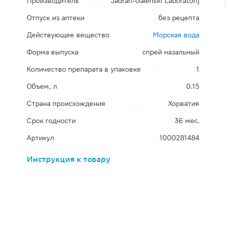
Производитель
Jadran-Galenski Laboratorij
Отпуск из аптеки
без рецепта
Действующее вещество
Морская вода
Форма выпуска
спрей назальный
Количество препарата в упаковке
1
Объем, л
0.15
Страна происхождения
Хорватия
Срок годности
36 мес.
Артикул
1000281484
Инструкция к товару