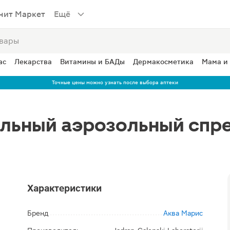
нит Маркет
Ещё
ас
Лекарства
Витамины и БАДы
Дермакосметика
Мама и
Точные цены можно узнать после выбора аптеки
льный аэрозольный спре
Характеристики
Бренд
Аква Марис