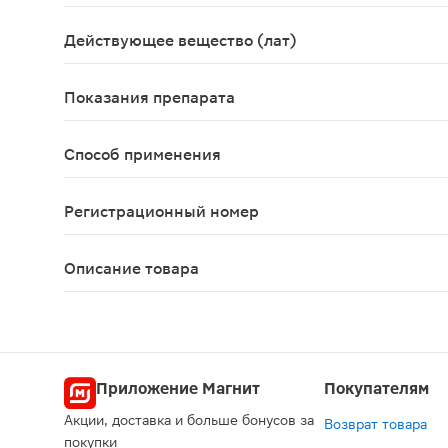
Средство от заложенности носа в виде прозрачн
Действующее вещество (лат)
Aqua marina
Показания препарата
Устранение заложенности носа различного проис
Способ применения
Интраназально. Детям с 2 лет и взрослым по 1-2
Регистрационный номер
РЗН 2018/7525
Описание товара
Спрей назальный Аква Марис экстрасильный с 2х
Приложение Магнит
Покупателям
Акции, доставка и больше бонусов за
Возврат товара
покупки