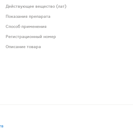
Действующее вещество (лат)
Показания препарата
Способ применения
Регистрационный номер
ных заболеваниях носа, придаточных пазух и носоглотки
Описание товара
бходимости можно использовать чаще. Курс применения не
помогает быстро избавиться от отека и заложенности но
тв