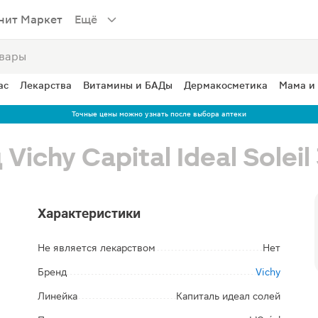
нит Маркет
Ещё
ас
Лекарства
Витамины и БАДы
Дермакосметика
Мама и
Точные цены можно узнать после выбора аптеки
ichy Capital Ideal Soleil
Характеристики
Не является лекарством
Нет
Бренд
Vichy
Линейка
Капиталь идеал солей