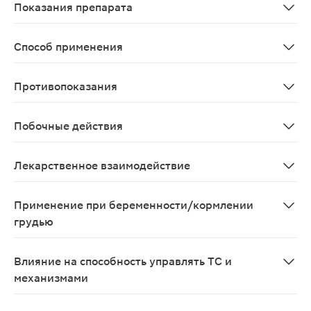
Показания препарата
Метастазы в кости при злокачественных солидных опух
Способ применения
Препарат Золедронат-Тева должен вводить только ква
Противопоказания
Повышенная чувствительность к золедроновой кислоте
Побочные действия
Побочные эффекты золедроновой кислоты обычно незнач
Лекарственное взаимодействие
Рекомендуется соблюдать осторожность при одновреме
Применение при беременности/кормлении
грудью
a:2:{s:4:"TEXT";s:304:"Применение препарата Золедро
Влияние на способность управлять ТС и
механизмами
Изучения влияния препарата Золедронат-Тева на спос