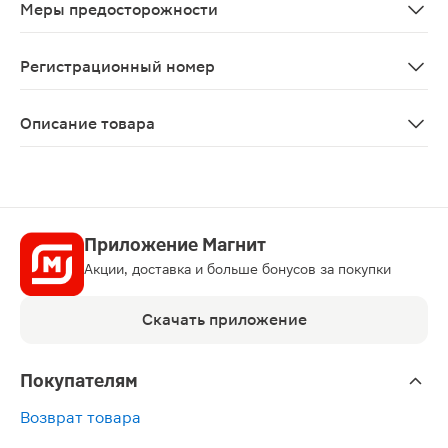
Меры предосторожности
a:2:{s:4:"TEXT";s:1531:"С осторожностью применять 
Регистрационный номер
ЛП-001001
Описание товара
Препарат «Золедронат-Тева» может быть рекомендован
Приложение Магнит
Акции, доставка и больше бонусов за покупки
Скачать приложение
Покупателям
Возврат товара