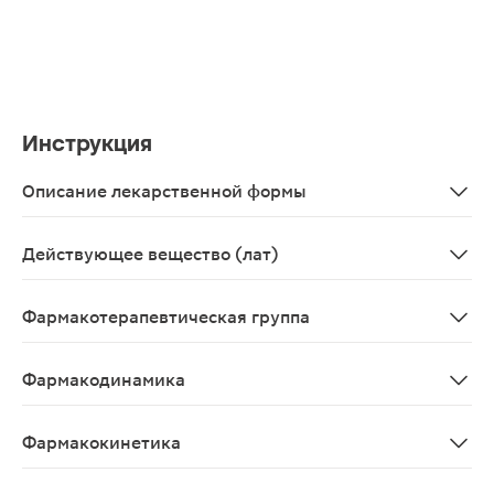
Инструкция
Описание лекарственной формы
Концентрат для приготовления раствора для инфузий.
Действующее вещество (лат)
Acidum zoledronicum
Фармакотерапевтическая группа
Костной резорбции ингибитор - бисфосфонат.
Фармакодинамика
Золедроновая кислота относится к высоко эффективны
Фармакокинетика
Данные по фармакокинетике при метастазах в кости п