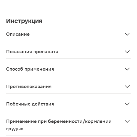
Инструкция
Описание
Натуретто витамин C + марганец со вкусом клубники 3
Показания препарата
В качестве биологически активной добавки к пище для
Способ применения
Взрослым рассасывать или разжевывать до 5 таблеток в
Противопоказания
Индивидуальная непереносимость компонентов, сахар
Побочные действия
Возможно: аллергические реакции.
Применение при беременности/кормлении
грудью