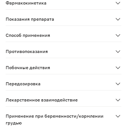
Фармакокинетика
При приеме внутрь биодоступность цефиксима составля
Показания препарата
Инфекционно-воспалительные заболевания, вызванные 
Способ применения
Внутрь. Детям старше 12 лет с массой тела >50 кг и в
Противопоказания
Повышенная чувствительность к цефалоспоринам и пе
Побочные действия
Со стороны пищеварительной системы: сухость во рту,
Передозировка
Может быть показано промывание желудка; специфичес
Лекарственное взаимодействие
Цефиксим снижает протромбиновый индекс, усиливает 
Применение при беременности/кормлении
грудью