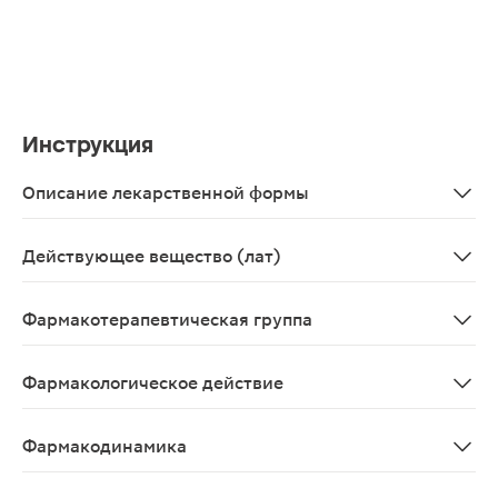
Инструкция
Описание лекарственной формы
От почти белого до бледно-желтого цвета порошок. Го
Действующее вещество (лат)
Cefiximum
Фармакотерапевтическая группа
Антибиотик-цефалоспорин
Фармакологическое действие
Антибактериальное, бактерицидное.
Фармакодинамика
Иксим Люпин - полусинтетический цефалоспориновый анти