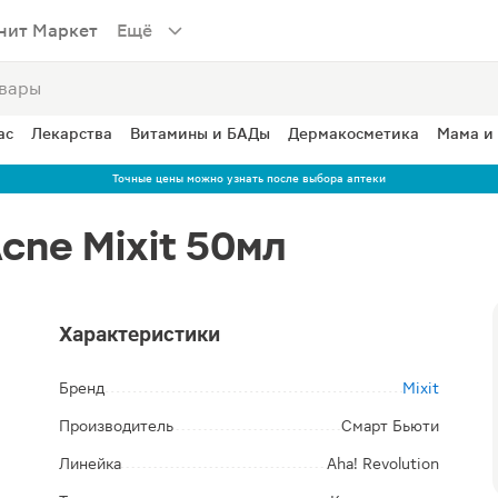
нит Маркет
Ещё
ас
Лекарства
Витамины и БАДы
Дермакосметика
Мама и
Точные цены можно узнать после выбора аптеки
cne Mixit 50мл
Характеристики
Бренд
Mixit
Производитель
Смарт Бьюти
Линейка
Aha! Revolution