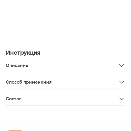
Инструкция
Описание
Гель для умывания с 3% гликолевой и салициловой кис
Способ применения
Вспеньте небольшое количество средства в руках и нан
Состав
Экстракт ромашки, экстракт алоэ вера, экстракт готу