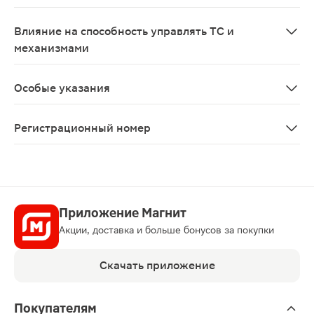
Противопоказан к применению при беременности и в п
Влияние на способность управлять ТС и
механизмами
Исследования по изучению влияния препарата на спос
Особые указания
Лечение трастузумабом следует проводить под наблюд
Регистрационный номер
ЛП-№(005284)-(РГ-RU）
Приложение Магнит
Акции, доставка и больше бонусов за покупки
Скачать приложение
Покупателям