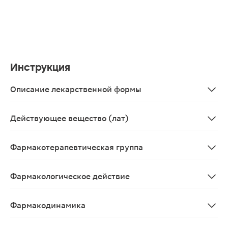
Инструкция
Описание лекарственной формы
Лиофилизат для приготовления концентрата для приго
Действующее вещество (лат)
Trastuzumabum
Фармакотерапевтическая группа
Противоопухолевые средства; моноклональные антител
Фармакологическое действие
Противоопухолевое
Фармакодинамика
Противоопухолевое средство. Рекомбинантные ДНК-про