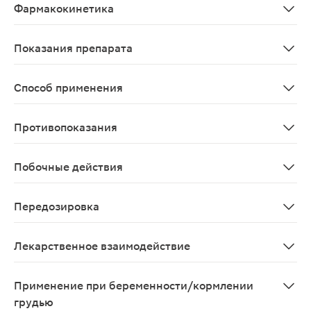
Фармакокинетика
У больных с метастазирующим раком молочной железы пр
Показания препарата
Рак молочной железы (РМЖ) с опухолевой гиперэкспре
Способ применения
Применяют внутривенно капельно. Режим дозирования 
Противопоказания
Повышенная чувствительность к трастузумабу; тяжела
Побочные действия
Инфекционные заболевания: очень часто - назофарингит
Передозировка
В клинических исследованиях случаев передозировки
Лекарственное взаимодействие
Циклофосфамид, доксорубицин, эпирубицин повышают 
Применение при беременности/кормлении
грудью