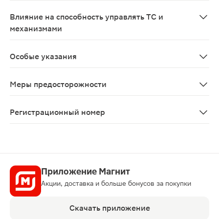
Противопоказано применение при беременности и в пе
Влияние на способность управлять ТС и
механизмами
Комбинированное лекарственное средство может вызы
Особые указания
Необходима консультация врача, если у пациентов бр
Меры предосторожности
Необходима консультация врача, если у пациентов бр
Регистрационный номер
ЛП-006881
Приложение Магнит
Акции, доставка и больше бонусов за покупки
Скачать приложение