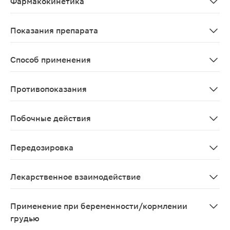
Фармакокинетика
Парацетамол быстро и практически полностью всасывае
Показания препарата
Симптоматическое лечение инфекционно-воспалительны
Способ применения
Для приема внутрь. Разовую дозу принимают каждые 4-
Противопоказания
Тяжелые сердечно-сосудистые заболевания; артериаль
Побочные действия
Аллергические реакции: кожная сыпь, зуд, крапивница
Передозировка
В случае передозировки следует немедленно обратить
Лекарственное взаимодействие
Парацетамол Усиливает эффекты ингибиторов МАО, се
Применение при беременности/кормлении
грудью