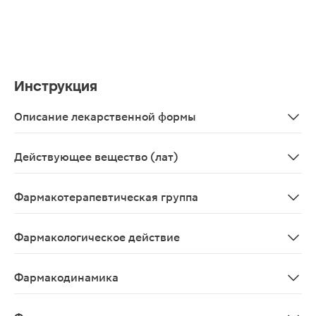
Инструкция
Описание лекарственной формы
Порошок для приготовления раствора для приема внутр
Действующее вещество (лат)
Coffeinum+Paracetamolum+Phenylephrinum+Phenirami
Фармакотерапевтическая группа
Средство для устранения симптомов ОРЗ и "простуды"
Фармакологическое действие
Антигистаминное, противовоспалительное, жаропони
Фармакодинамика
Комбинированное лекарственное средство. Парацетамо