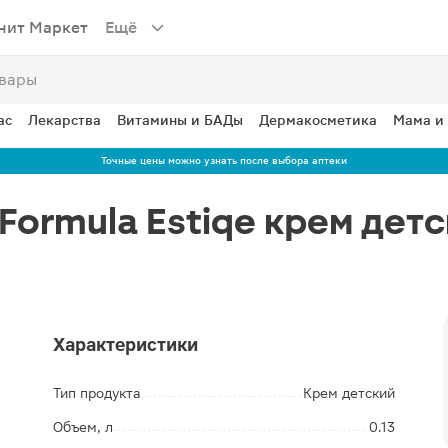
нит Маркет
Ещё
ас
Лекарства
Витамины и БАДы
Дермакосметика
Мама и
Точные цены можно узнать после выбора аптеки
Formula Estiqe крем дет
Характеристики
Тип продукта
Крем детский
Объем, л
0.13