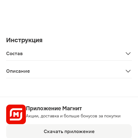
Инструкция
Состав
Aqua, octocrylene, butyloctyl salicylate, dimethicone, pol
Описание
Дневной крем с 1% морского коллагена, пептидами и 
Приложение Магнит
Акции, доставка и больше бонусов за покупки
Скачать приложение