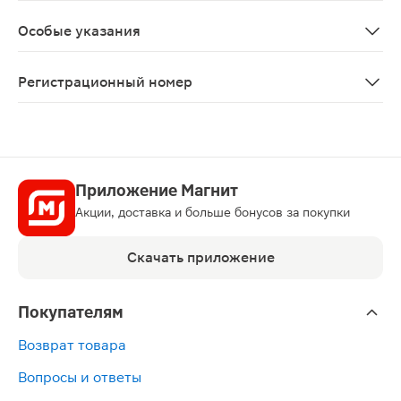
Как и при назначении других нейролептиков, при на
Особые указания
С осторожностью применять у пациентов с сердечно-с
Регистрационный номер
ЛП-№(001283)-(РГ-RU)
Приложение Магнит
Акции, доставка и больше бонусов за покупки
Скачать приложение
Покупателям
Возврат товара
Вопросы и ответы