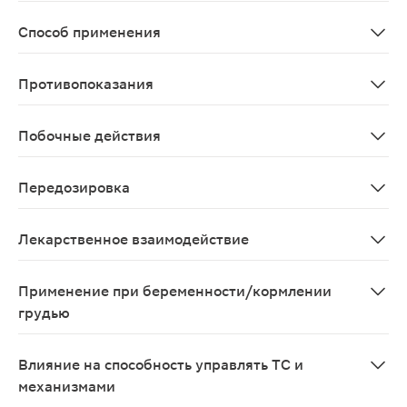
Лечение острых приступов шизофрении, поддерживающ
Способ применения
Индивидуальный, в зависимости от показаний, течения 
Противопоказания
Сенильная деменция, период лактации, детский и подр
Побочные действия
Со стороны сердечно-сосудистой системы: часто - орт
Передозировка
Описаны случайная и умышленная передозировки арипи
Лекарственное взаимодействие
Существуют различные пути метаболизма арипипразол
Применение при беременности/кормлении
грудью
Адекватных и строго контролируемых клинических исс
Влияние на способность управлять ТС и
механизмами