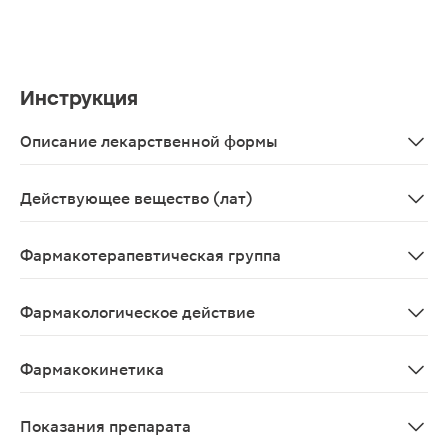
Инструкция
Описание лекарственной формы
Таблетки белого или почти белого цвета, круглые, пло
Действующее вещество (лат)
Aripiprazolum
Фармакотерапевтическая группа
Антипсихотическое средство (нейролептик)
Фармакологическое действие
Антипсихотическое средство (нейролептик). Предпола
Фармакокинетика
После приема внутрь арипипразол быстро всасывается
Показания препарата