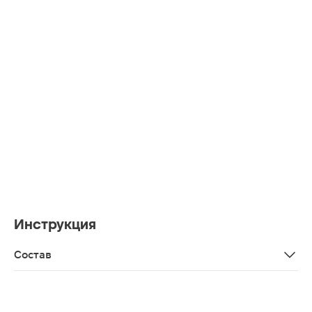
Инструкция
Состав
Sorbitol*, Aqua*, Silica*, Xylitol*, PEG-32, Hydroxyapa