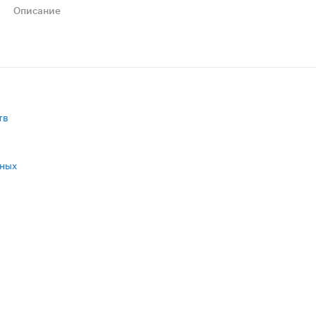
Описание
душные каналы поддерживают сухость до 12 часов. С инди
тв
нных