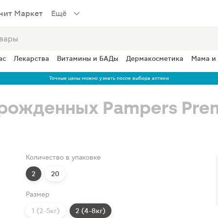
нит Маркет
Ещё
ас
Лекарства
Витамины и БАДы
Дермакосметика
Мама и
Точные цены можно узнать после выбора аптеки
рожденных Pampers Prem
Количество в упаковке
2
20
Размер
1 (2-5кг)
2 (4-8кг)