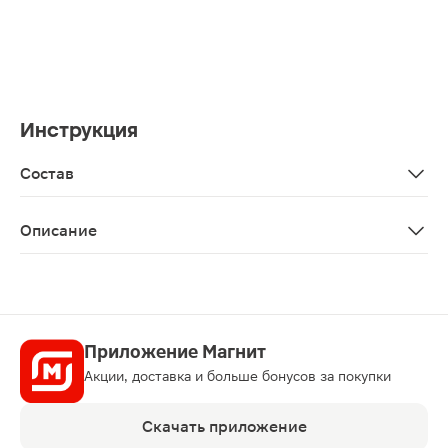
Инструкция
Состав
Aqua (water), glycerin, cetearyl alcohol, prunus amygdalu
Описание
Крем для коррекции морщин с инкапсулированным рети
Приложение Магнит
Акции, доставка и больше бонусов за покупки
Скачать приложение