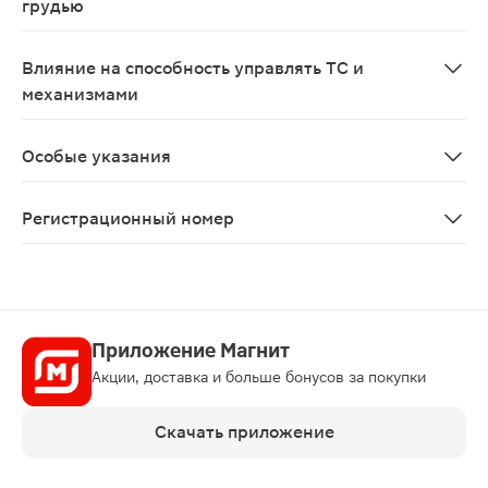
грудью
Противопоказано применение при беременности и в п
Влияние на способность управлять ТС и
механизмами
Учитывая профиль побочных эффектов (головокружени
Особые указания
Бромгексин Пациентов необходимо предупредить о воз
Регистрационный номер
ЛП-№(001342)-(РГ-RU)
Приложение Магнит
Акции, доставка и больше бонусов за покупки
Скачать приложение