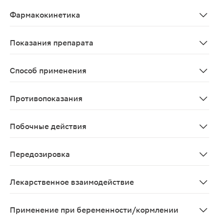
Комбинированное лекарственное средство, оказывает 
Фармакокинетика
Данные отсутствуют
Показания препарата
Острый бронхит, включая трахеобронхит; острый брон
Способ применения
Для приема внутрь. Разовая доза зависит от возраста, 
Противопоказания
Повышенная чувствительность к бромгексину, гвайфене
Побочные действия
Со стороны сердечно-сосудистой системы: часто - та
Передозировка
Данные отсутствуют
Лекарственное взаимодействие
Теофиллин и другие ксантины при одновременном при
Применение при беременности/кормлении