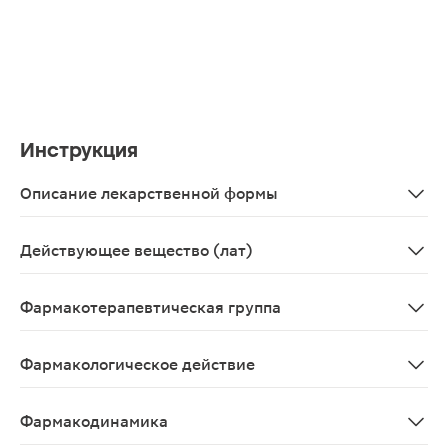
Инструкция
Описание лекарственной формы
Раствор для приема внутрь в виде прозрачной, бесцв
Действующее вещество (лат)
Bromhexinum+Guaiphenesinum+Salbutamolum
Фармакотерапевтическая группа
Отхаркивающее комбинированное средство
Фармакологическое действие
Секретолитическое.
Фармакодинамика