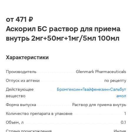
от
471 ₽
Аскорил БС раствор для приема
внутрь 2мг+50мг+1мг/5мл 100мл
Характеристики
Производитель
Glenmark Pharmaceuticals
Отпуск из аптеки
по рецепту
Действующее
Бромгексин+Гвайфенезин+Сальбут
вещество
амол
Форма выпуска
Раствор для приема внутрь
Количество препарата в упаковке
1
Объем, л
0.1
Страна происхождения
Индия