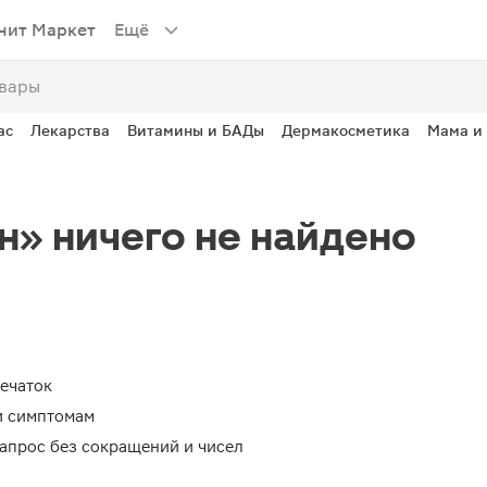
нит Маркет
Ещё
ас
Лекарства
Витамины и БАДы
Дермакосметика
Мама и
н» ничего не найдено
печаток
и симптомам
апрос без сокращений и чисел