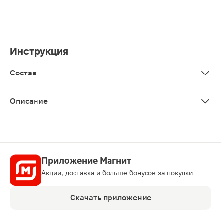
Инструкция
Состав
Aqua, ethylhexyl methoxycinnamate, cetearyl alcohol, iso
Описание
Солнцезащитный крем создан для ухода за чувствител
Приложение Магнит
Акции, доставка и больше бонусов за покупки
Скачать приложение