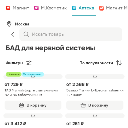
Магнит
М.Косметик
Аптека
Магнит М
Москва
БАД для нервной системы
Фильтры
По популярности
Новинка
Эксклюзивно
от
729 ₽
от
2 366 ₽
ТАВ Магний форте с витаминами
Эвалар Магния L-Треонат таблетки
В2 и В6 таблетки 60шт
1.2г 90шт
В корзину
В корзину
от
3 412 ₽
от
251 ₽