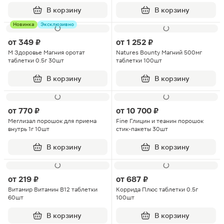
капсулы 30шт
В корзину
В корзину
Новинка
Эксклюзивно
от
349 ₽
от
1 252 ₽
М Здоровье Магния оротат
Natures Bounty Магний 500мг
таблетки 0.5г 30шт
таблетки 100шт
В корзину
В корзину
от
770 ₽
от
10 700 ₽
Меглизал порошок для приема
Fine Глицин и теанин порошок
внутрь 1г 10шт
стик-пакеты 30шт
В корзину
В корзину
от
219 ₽
от
687 ₽
Витамир Витамин В12 таблетки
Коррида Плюс таблетки 0.5г
60шт
100шт
В корзину
В корзину