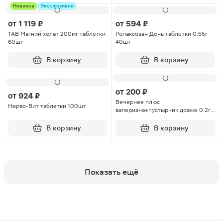
Новинка
Эксклюзивно
от
1 119 ₽
от
594 ₽
ТАВ Магний хелат 200мг таблетки
Релаксозан День таблетки 0.55г
60шт
40шт
В корзину
В корзину
от
200 ₽
от
924 ₽
Вечернее плюс
Нерво-Вит таблетки 100шт
валериана+пустырник драже 0.2г
100шт
В корзину
В корзину
Показать ещё