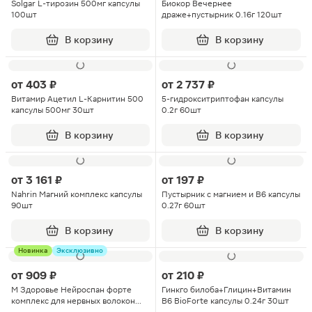
Solgar L-тирозин 500мг капсулы
Биокор Вечернее
100шт
драже+пустырник 0.16г 120шт
В корзину
В корзину
от
403 ₽
от
2 737 ₽
Витамир Ацетил L-Карнитин 500
5-гидрокситриптофан капсулы
капсулы 500мг 30шт
0.2г 60шт
В корзину
В корзину
от
3 161 ₽
от
197 ₽
Nahrin Магний комплекс капсулы
Пустырник с магнием и В6 капсулы
90шт
0.27г 60шт
В корзину
В корзину
Новинка
Эксклюзивно
от
909 ₽
от
210 ₽
М Здоровье Нейроспан форте
Гинкго билоба+Глицин+Витамин
комплекс для нервных волокон
В6 BioForte капсулы 0.24г 30шт