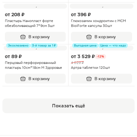
от
208 ₽
от
396 ₽
Пластырь Нанопласт форте
Глюкозамин хондроитин с МСМ
обезболивающий 7*9см 3шт
BioiForte капсулы 30шт
В корзину
В корзину
Эксклюзивно
3-й товар за 1 ₽
Выгодная цена
Цена — что надо
от
89 ₽
от
3 529 ₽
-12%
Перцовый перфорированный
4 029 ₽
пластырь 10см*18см М Здоровье
Артра таблетки 120шт
В корзину
В корзину
Показать ещё