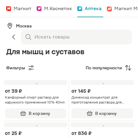
Магнит
М.Косметик
Аптека
Магнит М
Москва
Для мышц и суставов
Фильтры
По популярности
от
39 ₽
от
145 ₽
Камфорный спирт раствор для
Димексид концентрат для
наружного применения 10% 40мл
приготовления раствора для
наружного применения 99%
100мл
В корзину
В корзину
от
25 ₽
от
836 ₽