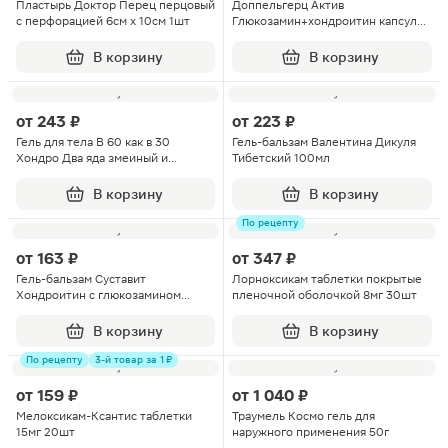
Пластырь Доктор Перец перцовый
Доппельгерц Актив
с перфорацией 6см х 10см 1шт
Глюкозамин+хондроитин капсулы
30шт
В корзину
В корзину
от
243 ₽
от
223 ₽
Гель для тела В 60 как в 30
Гель-бальзам Валентина Дикуля
Хондро Два яда змеиный и
Тибетский 100мл
пчелиный 125мл
В корзину
В корзину
По рецепту
от
163 ₽
от
347 ₽
Гель-бальзам Суставит
Лорноксикам таблетки покрытые
Хондроитин с глюкозамином
пленочной оболочкой 8мг 30шт
125мл
В корзину
В корзину
По рецепту
3-й товар за 1 ₽
от
159 ₽
от
1 040 ₽
Мелоксикам-Ксантис таблетки
Траумель Космо гель для
15мг 20шт
наружного применения 50г