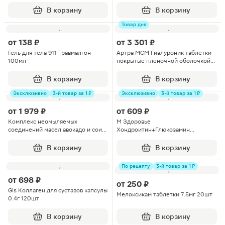
В корзину
В корзину
Товар дня
от
138 ₽
от
3 301 ₽
Гель для тела 911 Травмалгон
Артра МСМ Гиалуроник таблетки
100мл
покрытые пленочной оболочкой
1.8г 60шт
В корзину
В корзину
Эксклюзивно
3-й товар за 1 ₽
Эксклюзивно
3-й товар за 1 ₽
от
1 979 ₽
от
609 ₽
Комплекс неомыляемых
М Здоровье
соединений масел авокадо и сои
Хондроитин+Глюкозамин
капсулы 60шт
таблетки 30шт
В корзину
В корзину
По рецепту
3-й товар за 1 ₽
от
698 ₽
от
250 ₽
Gls Коллаген для суставов капсулы
Мелоксикам таблетки 7.5мг 20шт
0.4г 120шт
В корзину
В корзину