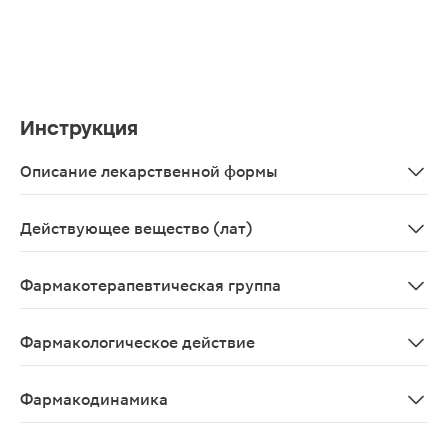
Инструкция
Описание лекарственной формы
Раствор для инъекций 2%, 2 мл - ампулы полимерные (
Действующее вещество (лат)
Procainum
Фармакотерапевтическая группа
Местноанестезирующее средство
Фармакологическое действие
Местноанестезирующее средство с умеренной анестези
Фармакодинамика
Местноанестезирующее средство с умеренной анестези