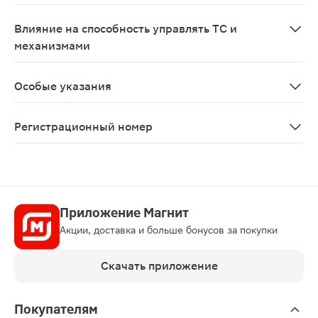
При беременности и в период грудного вскармливания 
Влияние на способность управлять ТС и
механизмами
Учитывая побочные действия лекарственного препара
Особые указания
Анестезия должна проводиться опытными специалистам
Регистрационный номер
Р N001052/01
Приложение Магнит
Акции, доставка и больше бонусов за покупки
Скачать приложение
Покупателям