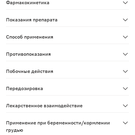
Фармакокинетика
При парентеральном введении хорошо всасывается. Ст
Показания препарата
Инфильтрационная (в т.ч. внутрикостная), проводник
Способ применения
Новокаин вводят внутримышечно — 5-10 мл 1-2% раство
Противопоказания
Повышенная чувствительность к прокаину; детский во
Побочные действия
Со стороны нервной системы: головная боль, головокр
Передозировка
Бледность кожных покровов и слизистых оболочек, го
Лекарственное взаимодействие
Усиливает угнетающее действие на центральную нервн
Применение при беременности/кормлении
грудью