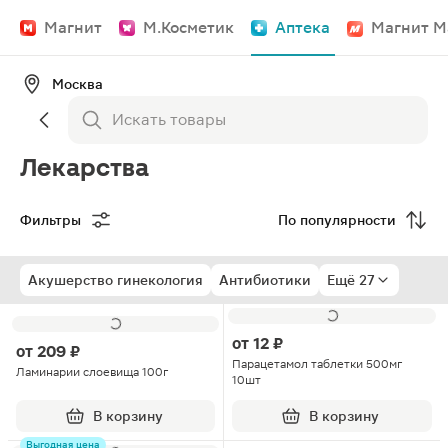
Магнит
М.Косметик
Аптека
Магнит М
Москва
Лекарства
Фильтры
По популярности
Акушерство гинекология
Антибиотики
Ещё 27
от
12 ₽
от
209 ₽
Парацетамол таблетки 500мг
Ламинарии слоевища 100г
10шт
В корзину
В корзину
Выгодная цена