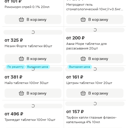
от
101 ₽
Метродент гель
Ринонорм спрей 0.1% 20мл
стоматологический 10мг/г+0.5мг/
г туба 20г 1шт
В корзину
В корзину
от
200 ₽
от
325 ₽
Авиа-Море таблетки для
Мезим Форте таблетки 80шт
рассасывания 20шт
В корзину
В корзину
По рецепту
Выгодная цена
Выгодная цена
от
381 ₽
от
161 ₽
Найз таблетки 100мг 30шт
Цетрин таблетки 10мг 20шт
В корзину
В корзину
от
157 ₽
от
496 ₽
Тауфон капли глазные флакон-
Тримедат таблетки 100мг 10шт
капельница 4% 10мл