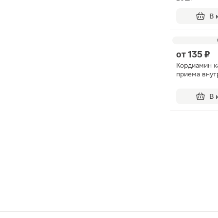
В 
от
135 ₽
Кордиамин к
приема внут
В 