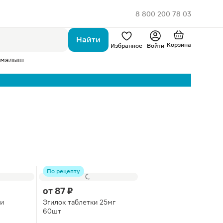
8 800 200 78 03
Найти
Корзина
Избранное
Войти
 малыш
По рецепту
от
87 ₽
и
Эгилок таблетки 25мг
60шт