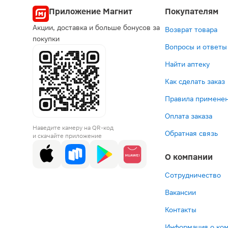
Попул
Приложение Магнит
Покупателям
Акции, доставка и больше бонусов за
Возврат товара
по рецепту
по рецеп
по р
п
покупки
Вопросы и ответы
Найти аптеку
Как сделать заказ
Правила применен
Оплата заказа
211 ₽
470 ₽
461 
8
Наведите камеру на QR-код
Моксонидин
Изоптин
Вамл
Э
Обратная связь
и скачайте приложение
Алиум
СР
табле
та
таблетки
240
5мг+
2
О компании
покрытые
таблетки
30шт
6
пленочной
240мг
В корзину
В корзин
В корз
В к
оболочкой
30шт
Сотрудничество
200мкг
Вакансии
30шт
Контакты
Информация о ко