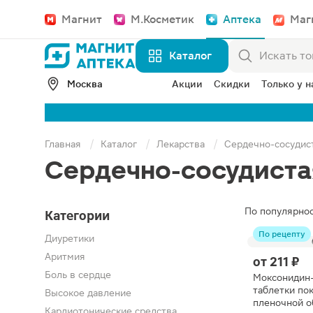
Магнит
М.Косметик
Аптека
Маг
Каталог
Москва
Акции
Скидки
Только у н
Главная
Каталог
Лекарства
Сердечно-сосудис
Сердечно-сосудиста
По популярно
Категории
По рецепту
Диуретики
Аритмия
от
211 ₽
Боль в сердце
Моксонидин
таблетки по
Высокое давление
пленочной о
Кардиотонические средства