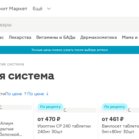
нит Маркет
Ещё
ас
Лекарства
Витамины и БАДы
Дермакосметика
Мама и
Точные цены можно узнать после выбора аптеки
тая система
я система
сти
По цене ↑
По цене ↓
По рецепту
По рецепту
от
470 ₽
от
461 ₽
-Алиум
Изоптин СР 240 таблетки
Вамлосет таблетк
крытые
240мг 30шт
5мг+80мг 30шт
болочкой