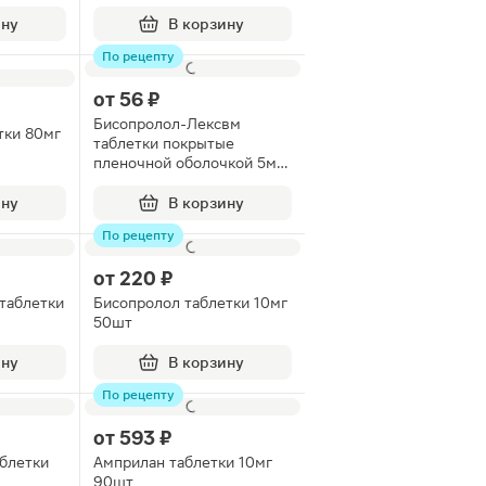
ину
В корзину
По рецепту
от
56 ₽
Бисопролол-Лексвм
тки 80мг
таблетки покрытые
пленочной оболочкой 5мг
30шт
ину
В корзину
По рецепту
от
220 ₽
таблетки
Бисопролол таблетки 10мг
50шт
ину
В корзину
По рецепту
от
593 ₽
блетки
Амприлан таблетки 10мг
90шт