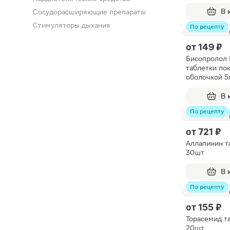
200мкг 30ш
В 
Сосудорасширяющие препараты
Стимуляторы дыхания
По рецепту
от
149 ₽
Бисопролол 
таблетки по
оболочкой 5
В 
По рецепту
от
721 ₽
Аллапинин т
30шт
В 
По рецепту
от
155 ₽
Торасемид т
20шт