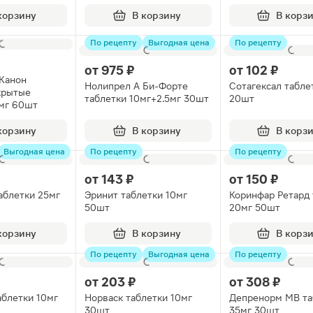
т
корзину
В корзину
В корз
По рецепту
Выгодная цена
По рецепту
от
975 ₽
от
102 ₽
Канон
Нолипрел А Би-Форте
Сотагексал табле
крытые
таблетки 10мг+2.5мг 30шт
20шт
мг 60шт
корзину
В корзину
В корз
Выгодная цена
По рецепту
По рецепту
от
143 ₽
от
150 ₽
аблетки 25мг
Эринит таблетки 10мг
Коринфар Ретард 
50шт
20мг 50шт
корзину
В корзину
В корз
По рецепту
Выгодная цена
По рецепту
от
203 ₽
от
308 ₽
аблетки 10мг
Норваск таблетки 10мг
Депренорм МВ та
30шт
35мг 30шт