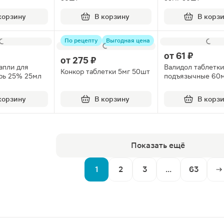
корзину
В корзину
В корз
По рецепту
Выгодная цена
от
61 ₽
от
275 ₽
апли для
Валидол таблетки
Конкор таблетки 5мг 50шт
рь 25% 25мл
подъязычные 60м
корзину
В корзину
В корз
Показать ещё
1
2
3
...
63