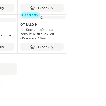
ину
В корзину
По рецепту
от
833 ₽
Ивабрадин таблетки
покрытые пленочной
г 10шт
оболочкой 56шт
ину
В корзину