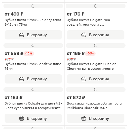
от
490 ₽
от
176 ₽
Зубная паста Elmex Junior детская
Зубная щетка Colgate Neo
6-12 лет 75мл
средней жесткости в
ассортименте
В корзину
В корзину
от
559 ₽
от
169 ₽
-10%
-50%
622 ₽
339 ₽
Зубная паста Elmex Sensitive плюс
Зубная щетка Colgate Cushion
75мл
Clean мягкая в ассортименте
В корзину
В корзину
от
183 ₽
от
872 ₽
Зубная щетка Colgate для детей 2-
Восстанавливающая зубная паста
5 лет супермягкая в ассортименте
Peribioma Biorepair 75мл
В корзину
В корзину