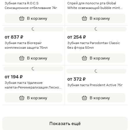
Зубная паста R.O.C.S
Спрей для полости рта Global
Сенсационное отбеливание 74г
White освежающий bubble mint
15мл
В корзину
В корзину
от
837 ₽
от
254 ₽
Зубная паста Biorepair
Зубная паста Parodontax Classic
комплексная защита 75мл
без фтора 50мл
В корзину
В корзину
от
194 ₽
от
372 ₽
Зубная паста Удаление
Зубная паста President Active 75г
налета+Реминерализация Лесной
бальзам Тотал комплекс 75мл
В корзину
В корзину
Показать ещё