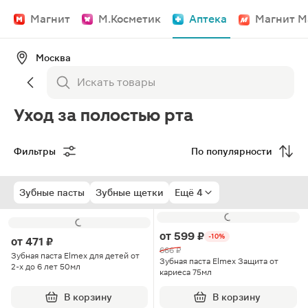
Магнит
М.Косметик
Аптека
Магнит М
Москва
Уход за полостью рта
Фильтры
По популярности
Зубные пасты
Зубные щетки
Ещё 4
от
599 ₽
-10%
от
471 ₽
666 ₽
Зубная паста Elmex для детей от
Зубная паста Elmex Защита от
2-х до 6 лет 50мл
кариеса 75мл
В корзину
В корзину