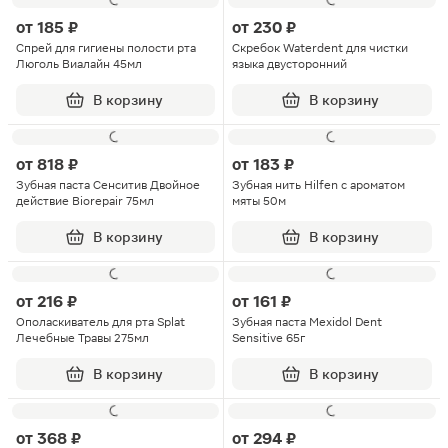
от
185 ₽
от
230 ₽
Спрей для гигиены полости рта
Скребок Waterdent для чистки
Люголь Виалайн 45мл
языка двусторонний
В корзину
В корзину
от
818 ₽
от
183 ₽
Зубная паста Сенситив Двойное
Зубная нить Hilfen с ароматом
действие Biorepair 75мл
мяты 50м
В корзину
В корзину
от
216 ₽
от
161 ₽
Ополаскиватель для рта Splat
Зубная паста Mexidol Dent
Лечебные Травы 275мл
Sensitive 65г
В корзину
В корзину
от
368 ₽
от
294 ₽