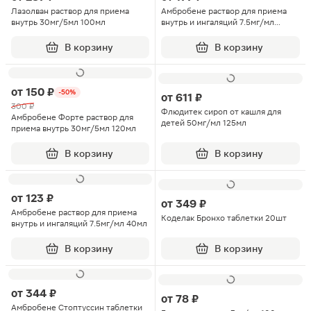
Лазолван раствор для приема
Амбробене раствор для приема
внутрь 30мг/5мл 100мл
внутрь и ингаляций 7.5мг/мл
100мл
В корзину
В корзину
от
150 ₽
-50%
от
611 ₽
300 ₽
Флюдитек сироп от кашля для
Амбробене Форте раствор для
детей 50мг/мл 125мл
приема внутрь 30мг/5мл 120мл
В корзину
В корзину
от
123 ₽
от
349 ₽
Амбробене раствор для приема
Коделак Бронхо таблетки 20шт
внутрь и ингаляций 7.5мг/мл 40мл
В корзину
В корзину
от
344 ₽
от
78 ₽
Амбробене Стоптуссин таблетки