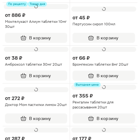
По рецепту
Товар дня
от
886 ₽
от
45 ₽
Монтелукаст Алиум таблетки 10мг
Пертуссин сироп 100мл
30шт
В корзину
В корзину
от
38 ₽
от
66 ₽
Амброксол таблетки 30мг 20шт
Бромгексин таблетки 8мг 20шт
В корзину
В корзину
Выгодная цена
от
355 ₽
от
272 ₽
Ренгалин таблетки для
Доктор Мом пастилки лимон 20шт
рассасывания 20шт
В корзину
В корзину
от
287 ₽
от
177 ₽