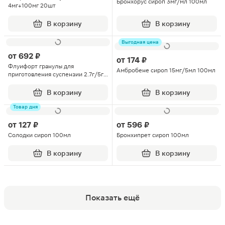
Бронхорус сироп 3мг/мл 100мл
4мг+100мг 20шт
В корзину
В корзину
Выгодная цена
от
692 ₽
от
174 ₽
Флуифорт гранулы для
Амбробене сироп 15мг/5мл 100мл
приготовления суспензии 2.7г/5г
саше 5г 10шт
В корзину
В корзину
Товар дня
от
127 ₽
от
596 ₽
Солодки сироп 100мл
Бронхипрет сироп 100мл
В корзину
В корзину
Показать ещё