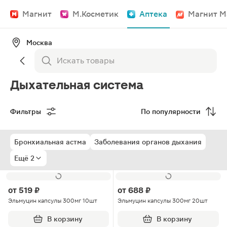
Магнит
М.Косметик
Аптека
Магнит М
Москва
Дыхательная система
Фильтры
По популярности
Бронхиальная астма
Заболевания органов дыхания
Ещё 2
от
519 ₽
от
688 ₽
Эльмуцин капсулы 300мг 10шт
Эльмуцин капсулы 300мг 20шт
В корзину
В корзину