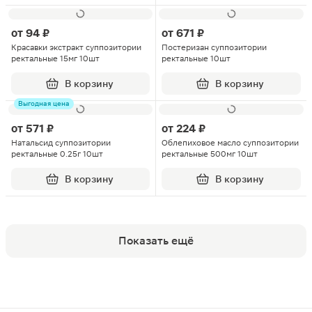
от
94 ₽
от
671 ₽
Красавки экстракт суппозитории
Постеризан суппозитории
ректальные 15мг 10шт
ректальные 10шт
В корзину
В корзину
Выгодная цена
от
571 ₽
от
224 ₽
Натальсид суппозитории
Облепиховое масло суппозитории
ректальные 0.25г 10шт
ректальные 500мг 10шт
В корзину
В корзину
Показать ещё