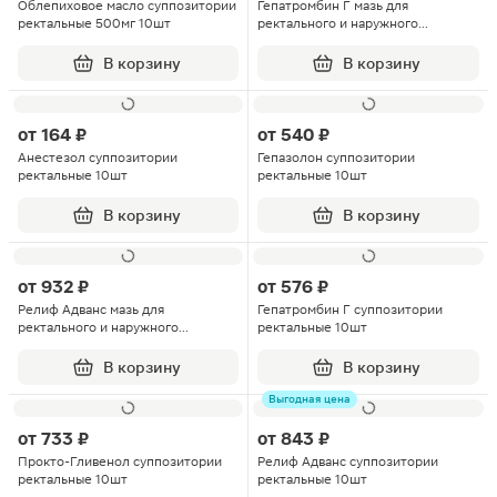
Облепиховое масло суппозитории
Гепатромбин Г мазь для
ректальные 500мг 10шт
ректального и наружного
применения 20г
В корзину
В корзину
от
164 ₽
от
540 ₽
Анестезол суппозитории
Гепазолон суппозитории
ректальные 10шт
ректальные 10шт
В корзину
В корзину
от
932 ₽
от
576 ₽
Релиф Адванс мазь для
Гепатромбин Г суппозитории
ректального и наружного
ректальные 10шт
применения 200мг/г 25г 1шт
В корзину
В корзину
Выгодная цена
от
733 ₽
от
843 ₽
Прокто-Гливенол суппозитории
Релиф Адванс суппозитории
ректальные 10шт
ректальные 10шт