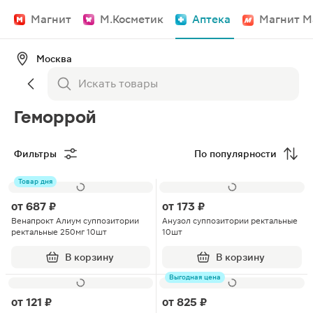
Магнит
М.Косметик
Аптека
Магнит М
Москва
Геморрой
Фильтры
По популярности
Товар дня
от
687 ₽
от
173 ₽
Венапрокт Алиум суппозитории
Анузол суппозитории ректальные
ректальные 250мг 10шт
10шт
В корзину
В корзину
Выгодная цена
от
121 ₽
от
825 ₽