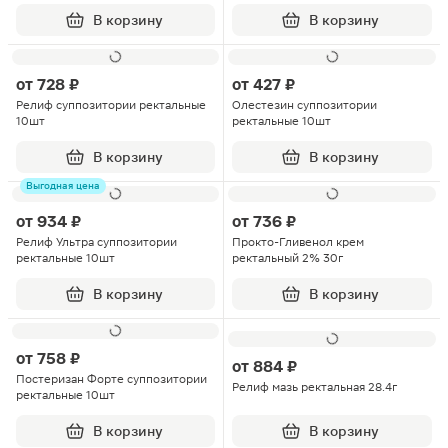
В корзину
В корзину
от
728 ₽
от
427 ₽
Релиф суппозитории ректальные
Олестезин суппозитории
10шт
ректальные 10шт
В корзину
В корзину
Выгодная цена
от
934 ₽
от
736 ₽
Релиф Ультра суппозитории
Прокто-Гливенол крем
ректальные 10шт
ректальный 2% 30г
В корзину
В корзину
от
758 ₽
от
884 ₽
Постеризан Форте суппозитории
Релиф мазь ректальная 28.4г
ректальные 10шт
В корзину
В корзину