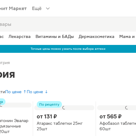
нит Маркет
Ещё
ас
Лекарства
Витамины и БАДы
Дермакосметика
Мама и
Точные цены можно узнать после выбора аптеки
атрия
рия
сти
По цене ↑
По цене ↓
на
По рецепту
от
131 ₽
от
565 ₽
тонин Эвалар
Атаракс таблетки 25мг
Афобазол таблетк
дъязычные
25шт
60шт
 20шт