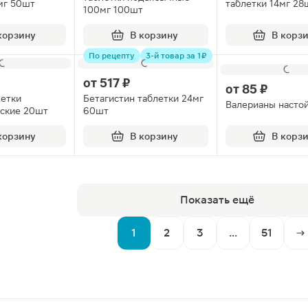
мг 50шт
таблетки 14мг 28
100мг 100шт
корзину
В корзину
В корз
По рецепту
3-й товар за 1 ₽
от
517 ₽
от
85 ₽
летки
Бетагистин таблетки 24мг
Валерианы насто
ские 20шт
60шт
корзину
В корзину
В корз
Показать ещё
1
2
3
...
51