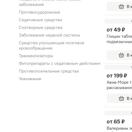
заболевания
В 
Противосудорожные
Седативные средства
Снотворные средства
от
49 ₽
Заболевания нервной системы
Глицин табл
подъязычны
Средства улучшающие мозговое
кровообращение
В 
Транквилизаторы
Фитопрепараты с седативным действием
Противопохмельные средства
от
199 ₽
Укачивание
Авиа-Море т
рассасывани
В 
от
65 ₽
Валерианы э