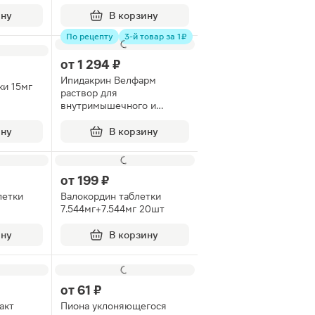
ину
В корзину
По рецепту
3-й товар за 1 ₽
от
1 294 ₽
Ипидакрин Велфарм
ки 15мг
раствор для
внутримышечного и
подкожного введения
15мг/мл 1мл 10шт
ину
В корзину
от
199 ₽
летки
Валокордин таблетки
7.544мг+7.544мг 20шт
ину
В корзину
от
61 ₽
акт
Пиона уклоняющегося