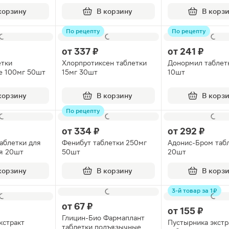
корзину
В корзину
В корз
По рецепту
По рецепту
от
337 ₽
от
241 ₽
етки
Хлорпротиксен таблетки
Донормил таблет
е 100мг 50шт
15мг 30шт
10шт
корзину
В корзину
В корз
По рецепту
от
334 ₽
от
292 ₽
аблетки для
Фенибут таблетки 250мг
Адонис-Бром таб
я 20шт
50шт
20шт
корзину
В корзину
В корз
3-й товар за 1 ₽
от
67 ₽
от
155 ₽
Глицин-Био Фармаплант
кстракт
Пустырника экстр
таблетки подъязычные