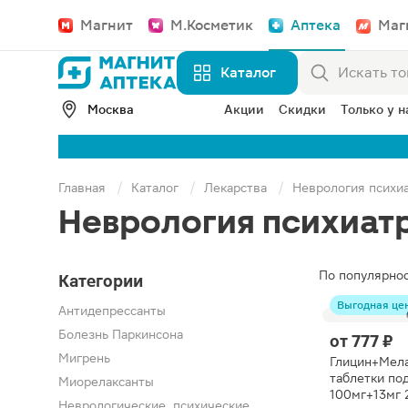
Магнит
М.Косметик
Аптека
Маг
Каталог
Москва
Акции
Скидки
Только у н
Главная
Каталог
Лекарства
Неврология психи
Неврология психиат
По популярно
Категории
Выгодная це
Антидепрессанты
Болезнь Паркинсона
от
777 ₽
Мигрень
Глицин+Мела
таблетки по
Миорелаксанты
100мг+13мг
Неврологические, психические