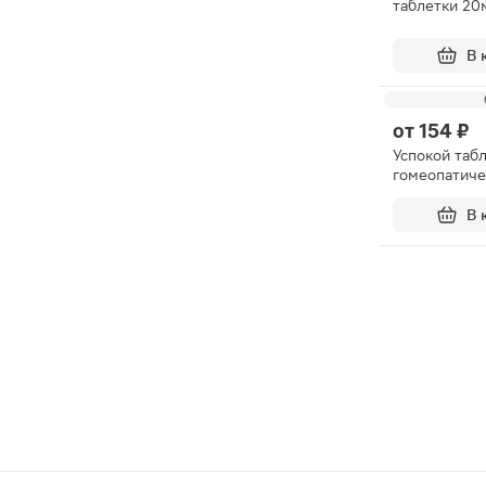
таблетки 20
В 
от
154 ₽
Успокой таб
гомеопатиче
В 