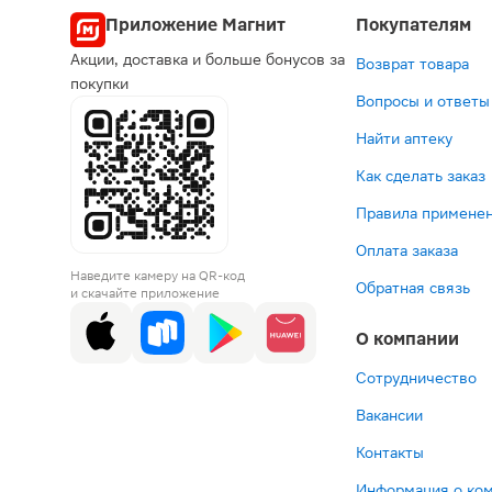
Попул
Приложение Магнит
Покупателям
Акции, доставка и больше бонусов за
Возврат товара
Выгодная це
по рецеп
покупки
Вопросы и ответы
Найти аптеку
Как сделать заказ
Правила применен
Оплата заказа
777 ₽
131 ₽
565
6
Наведите камеру на QR-код
Глицин+Мел
Атаракс
Афоб
Ал
Обратная связь
и скачайте приложение
Эвалар
таблетки
табле
З
таблетки
25мг
10мг
та
О компании
подъязычны
25шт
60шт
ш
100мг+13мг
1
В корзину
В корзин
В корз
В к
20шт
Сотрудничество
Вакансии
Контакты
Информация о ко