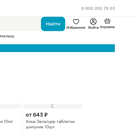
8 800 200 78 03
Найти
Корзина
Избранное
Войти
 малыш
от
643 ₽
и 10мг
Алка-Зельтцер таблетки
шипучие 10шт