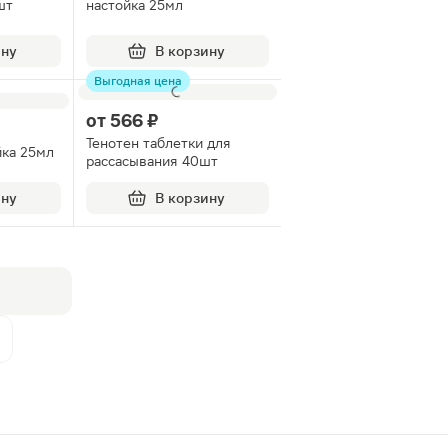
шт
настойка 25мл
ину
В корзину
Выгодная цена
от
566 ₽
Тенотен таблетки для
йка 25мл
рассасывания 40шт
ину
В корзину