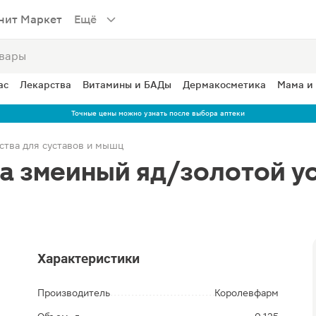
нит Маркет
Ещё
ас
Лекарства
Витамины и БАДы
Дермакосметика
Мама и
Точные цены можно узнать после выбора аптеки
ства для суставов и мышц
ла змеиный яд/золотой у
Характеристики
Производитель
Королевфарм