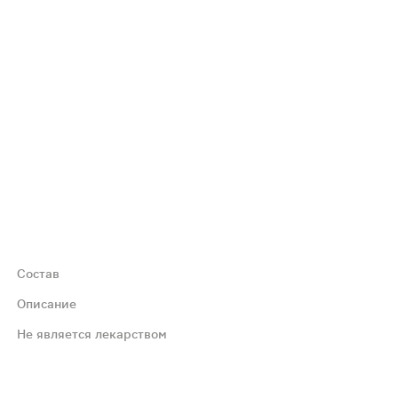
Состав
асло подсолнечное, ПЭГ-40 гидрогенизированное касторо
Описание
Не является лекарством
ддержания нормального функционирования суставов, изго