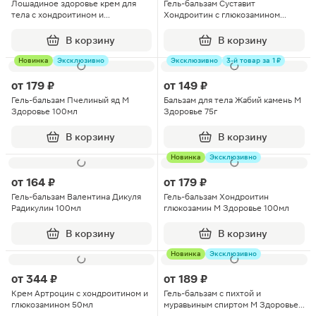
Лошадиное здоровье крем для
Гель-бальзам Суставит
тела с хондроитином и
Хондроитин с глюкозамином
глюкозамином 200мл
125мл
В корзину
В корзину
Новинка
Эксклюзивно
Эксклюзивно
3-й товар за 1 ₽
от
179 ₽
от
149 ₽
Гель-бальзам Пчелиный яд М
Бальзам для тела Жабий камень М
Здоровье 100мл
Здоровье 75г
В корзину
В корзину
Новинка
Эксклюзивно
от
164 ₽
от
179 ₽
Гель-бальзам Валентина Дикуля
Гель-бальзам Хондроитин
Радикулин 100мл
глюкозамин М Здоровье 100мл
В корзину
В корзину
Новинка
Эксклюзивно
от
344 ₽
от
189 ₽
Крем Артроцин с хондроитином и
Гель-бальзам с пихтой и
глюкозамином 50мл
муравьиным спиртом М Здоровье