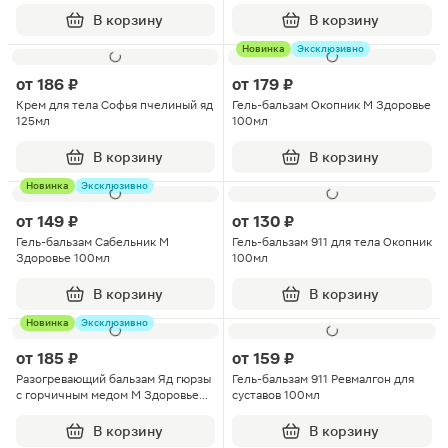
50мл
В корзину
В корзину
Новинка
Эксклюзивно
от
186 ₽
от
179 ₽
Крем для тела Софья пчелиный яд
Гель-бальзам Окопник М Здоровье
125мл
100мл
В корзину
В корзину
Новинка
Эксклюзивно
от
149 ₽
от
130 ₽
Гель-бальзам Сабельник М
Гель-бальзам 911 для тела Окопник
Здоровье 100мл
100мл
В корзину
В корзину
Новинка
Эксклюзивно
от
185 ₽
от
159 ₽
Разогревающий бальзам Яд гюрзы
Гель-бальзам 911 Ревмалгон для
с горчичным медом М Здоровье
суставов 100мл
75мл
В корзину
В корзину