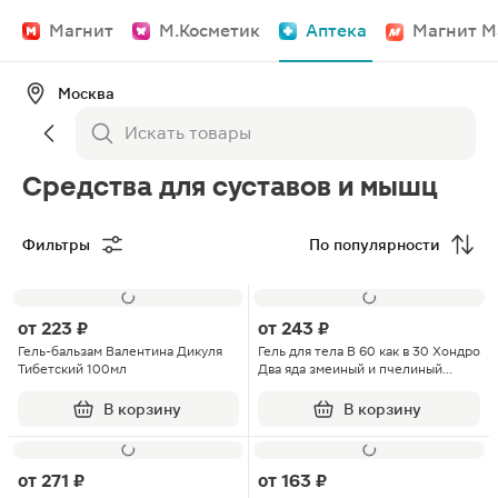
Магнит
М.Косметик
Аптека
Магнит М
Москва
Средства для суставов и мышц
Фильтры
По популярности
от
223 ₽
от
243 ₽
Гель-бальзам Валентина Дикуля
Гель для тела В 60 как в 30 Хондро
Тибетский 100мл
Два яда змеиный и пчелиный
125мл
В корзину
В корзину
от
271 ₽
от
163 ₽