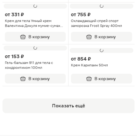
от
331 ₽
от
755 ₽
Крем для тела Умный крем
Охлаждающий спрей спорт
Валентина Дикуля мумие-сумах
заморозка Frost Spray 400мл
125 мл
В корзину
В корзину
от
153 ₽
от
854 ₽
Гель-бальзам 911 для тела с
Крем Карипаин 50мл
хондроитином 100мл
В корзину
В корзину
Показать ещё