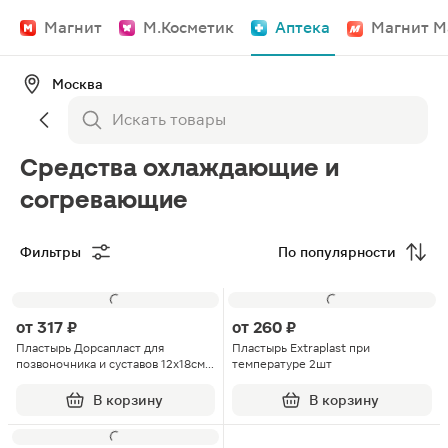
Магнит
М.Косметик
Аптека
Магнит М
Москва
Средства охлаждающие и
согревающие
Фильтры
По популярности
от
317 ₽
от
260 ₽
Пластырь Дорсапласт для
Пластырь Extraplast при
позвоночника и суставов 12х18см
температуре 2шт
3шт
В корзину
В корзину