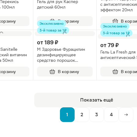
Перекись
Гель для рук Каспер
с антисептически
% 100мл
детский 60мл
эффектом 20мл
корзину
В корзину
В корз
Эксклюзивно
Эксклюзивно
3-й товар за 1 ₽
3-й товар за 1 ₽
от
189 ₽
от
79 ₽
Sanitelle
М Здоровье Фурацилин
Гель La Fresh для
ский витамин
дезинфицирующее
антисептический
а 50мл
средство порошок
пакетики 20мг 20шт
корзину
В корзину
В корз
Показать ещё
1
2
3
4