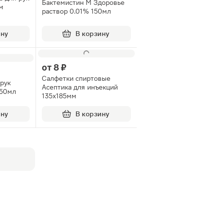
Бактемистин М Здоровье
м
раствор 0.01% 150мл
ину
В корзину
от
8 ₽
Салфетки спиртовые
 рук
Асептика для инъекций
 50мл
135х185мм
ину
В корзину