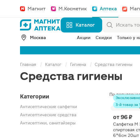
Магнит
М.Косметик
Аптека
Маг
Каталог
Москва
Акции
Скидки
Только у н
Главная
Каталог
Гигиена
Средства гигиены
Средства гигиены
По популярно
Категории
Эксклюзивн
3-й товар за 1
Антисептические салфетки
Антисептические средства
от
96 ₽
Антисептики, санитайзеры
Салфетка М 
спиртовая с
6*6см 20шт