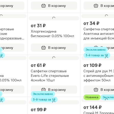
корзину
В корзину
В корз
от
34 ₽
от
31 ₽
пиртовые
Салфетка спиртов
Хлоргексидина
ские
Асептика антисеп
биглюконат 0.05% 100мл
одноразовые
для инъекций 6с
00шт
10шт
корзину
В корзину
В корз
о
Эксклюзивно
 ₽
3-й товар за 1 ₽
от
61 ₽
от
109 ₽
Салфетки спиртовые
Спрей для рук М 
на
Evers-Life стерильные
с антимикробным
0.05% 100мл
4смх4см 10шт
эффектом 50мл
корзину
В корзину
В корз
о
Эксклюзивно
Новинка
Эксклю
 ₽
3-й товар за 1 ₽
от
144 ₽
от
99 ₽
Спрей М Здоровье