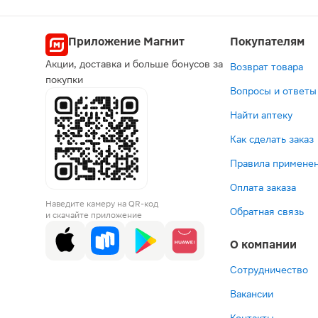
Попул
Приложение Магнит
Покупателям
Акции, доставка и больше бонусов за
Возврат товара
Эксклюзивн
Эксклю
Экс
покупки
Вопросы и ответы
3-й товар за 1
3-й товар
3-й т
Найти аптеку
Как сделать заказ
Правила применен
Оплата заказа
96 ₽
14 ₽
49 ₽
8
Наведите камеру на QR-код
Салфетка
Стериль
М
С
Обратная связь
и скачайте приложение
М
спиртова
Здор
р
Здоровье
салфетка
Пере
д
О компании
спиртовая
М
водо
н
стерильная
Здоровь
3%
п
В корзину
В корзин
В корз
В к
6*6см
135мм*1
150м
1.
Сотрудничество
20шт
Вакансии