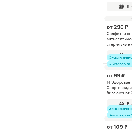
В 
от
296 ₽
Салфетки с
антисептиче
стерильные 
60*100мм 1
В 
Эксклюзивн
3-й товар за 1
от
99 ₽
М Здоровье
Хлоргексиди
биглюконат 
В 
Эксклюзивн
3-й товар за 1
от
109 ₽