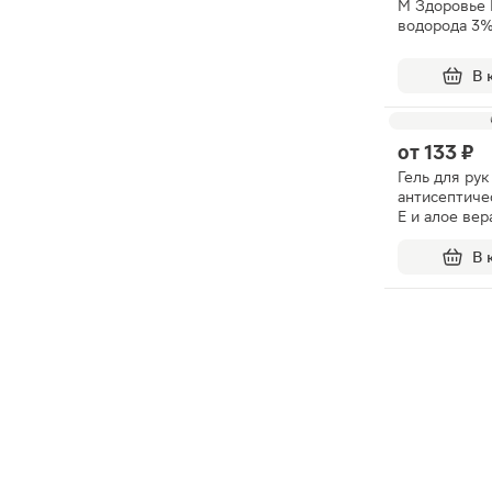
М Здоровье 
водорода 3
В 
от
133 ₽
Гель для рук 
антисептиче
Е и алое вер
В 