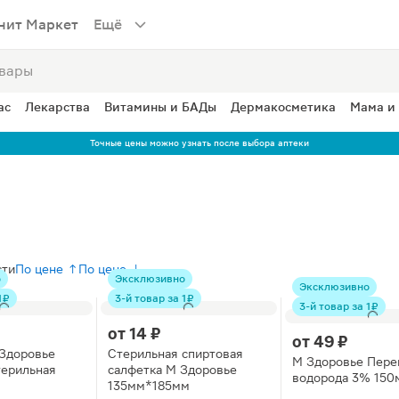
нит Маркет
Ещё
ас
Лекарства
Витамины и БАДы
Дермакосметика
Мама и
Точные цены можно узнать после выбора аптеки
сти
По цене ↑
По цене ↓
о
Эксклюзивно
Эксклюзивно
 ₽
3-й товар за 1 ₽
3-й товар за 1 ₽
от
14 ₽
от
49 ₽
Здоровье
Стерильная спиртовая
М Здоровье Пере
терильная
салфетка М Здоровье
водорода 3% 150
135мм*185мм