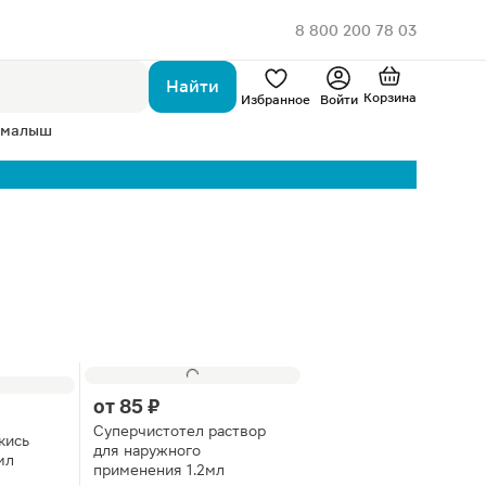
8 800 200 78 03
Найти
Корзина
Избранное
Войти
 малыш
от
85 ₽
Суперчистотел раствор
кись
для наружного
мл
применения 1.2мл