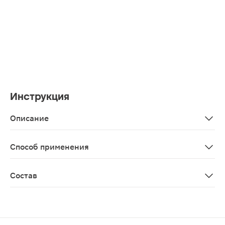
Инструкция
Описание
Мицеллярная вода La Roche Posay Ultra для чувствите
Способ применения
Нанести средство на ватный диск и тщательно очистит
Состав
aqua/water peg-7 caprylic/capric glycerides poloxamer 