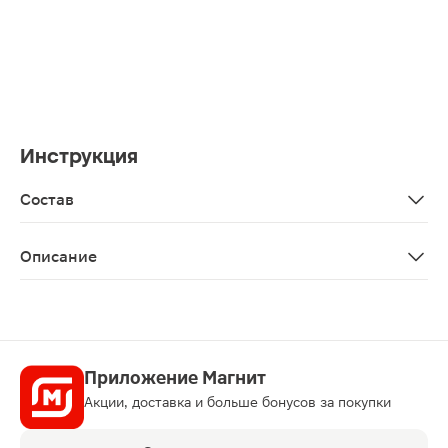
Инструкция
Состав
Вода, глицерин, D-пантенол, масло минеральное, поли
Описание
Крем Atopic успокаивающий детский 46мл применяется
Приложение Магнит
Акции, доставка и больше бонусов за покупки