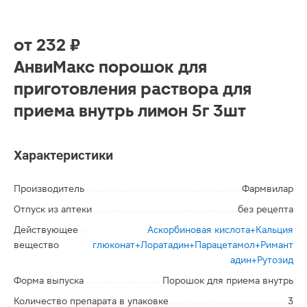
от
232 ₽
АнвиМакс порошок для
приготовления раствора для
приема внутрь лимон 5г 3шт
Характеристики
Производитель
Фармвилар
Отпуск из аптеки
без рецепта
Действующее
Аскорбиновая кислота+Кальция
вещество
глюконат+Лоратадин+Парацетамол+Римант
адин+Рутозид
Форма выпуска
Порошок для приема внутрь
Количество препарата в упаковке
3