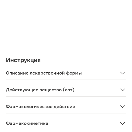
Инструкция
Описание лекарственной формы
Порошок для приготовления раствора для приема вну
Действующее вещество (лат)
Acidum ascorbinicum+Calcii gluconas+Loratadinum+Pa
Фармакологическое действие
Комбинированный препарат с противовирусным, интер
Фармакокинетика