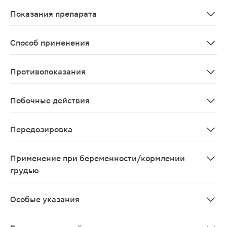
Парацетамол Всасывание и распределение Абсорбция -
Показания препарата
Грипп, Простуда
Способ применения
Внутрь. Растворить содержимое одного пакетика в пол
Противопоказания
повышенная чувствительность к одному или нескольки
Побочные действия
В соответствии с входящими в состав компонентами. С
Передозировка
В течение первых 24 ч после приема - бледность кож
Применение при беременности/кормлении
грудью
Применение при беременности и в период грудного в
Особые указания
Длительность применения - не более 5 дней. Не прим