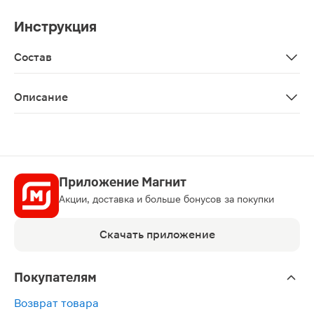
Инструкция
Состав
Aqua, glycerin (sorbitol), silica, xylitol (12%), cocami
Описание
Зубная паста без фтора для детей от 3-х лет имеет п
Приложение Магнит
Акции, доставка и больше бонусов за покупки
Скачать приложение
Покупателям
Возврат товара