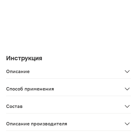
Инструкция
Описание
Концентрат гиалуроновой кислоты глубоко проникает в
Способ применения
Очистите кожу лица и подбородка при помощи продуктов
Состав
Aqua, hydroxyethyl urea, sodium hyaluronate crosspolymer
Описание производителя
Гиалуроновая сыворотка для лица Stellary Skin Stud