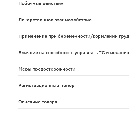
Побочные действия
Жжение, кожный зуд, сухость кожи, "стероидные
Лекарственное взаимодействие
Совместим с противомикробными лекарственными
Применение при беременности/кормлении гру
Препарат противопоказан к применению в перио
Влияние на способность управлять ТС и механи
Не изучалось.
Меры предосторожности
Применяют только короткими курсами на небольш
Регистрационный номер
ЛП-000359
Описание товара
Синафлан мазь для наружного применения 0.025%