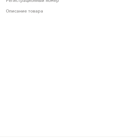
Регистрационный номер
Описание товара
ционных поражений кожи и атрофических изменений в ней
тических, антиаритмических лекарственных средств, п
. Во время лечения рекомендуетсяносить свободную оде
. Оно представляет собой вещество светло-желтого отте