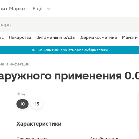
нит Маркет
Ещё
ас
Лекарства
Витамины и БАДы
Дермакосметика
Мама и
Точные цены можно узнать после выбора аптеки
ие и инфекции
аружного применения 0.
Вес, г
10
15
Характеристики
Производитель
Алтайвитамины