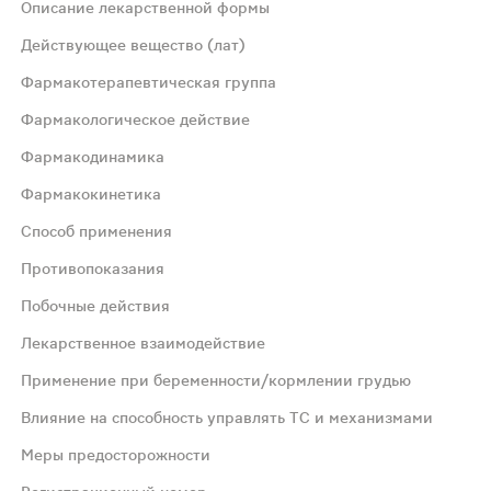
Описание лекарственной формы
Действующее вещество (лат)
Фармакотерапевтическая группа
Фармакологическое действие
Фармакодинамика
Фармакокинетика
ожу происходит предупреждение краевого скопления ней
Способ применения
Противопоказания
противоаллергическим, антиэкссу-дативным и противозу
Побочные действия
Лекарственное взаимодействие
одящему главным образом в печени. Выводится почками.
Применение при беременности/кормлении грудью
птической жидкостью, наносят небольшое количество преп
Влияние на способность управлять ТС и механизмами
Меры предосторожности
ериоральный дерматит, бактериальная, вирусная или гриб