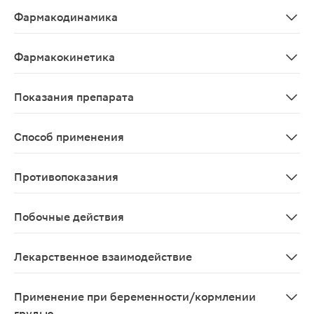
Фармакодинамика
Микразим - пеллеты панкреатина в капсулах. В соста
Фармакокинетика
Фармакологическая активность препаратов, содержащи
Показания препарата
Заместительная терапия при внешнесекреторной недос
Способ применения
Дозы Микразима подбирают индивидуально в зависимост
Противопоказания
Острый панкреатит; обострение хронического панкреа
Побочные действия
При применении в средних терапевтических дозах поб
Лекарственное взаимодействие
Исследований по взаимодействию не проводилось.
Применение при беременности/кормлении
грудью