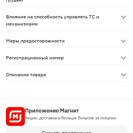
Данные о потенциальных рисках применения панкреати
Влияние на способность управлять ТС и
механизмами
Данных о влиянии препарата на способность к вожде
Меры предосторожности
Основными причинами неэффективности ферментной тер
Регистрационный номер
ЛП-№(011746)-(РГ-RU)
Описание товара
Микразим капсулы 40000ЕД 50шт относятся к фермента
Приложение Магнит
Акции, доставка и больше бонусов за покупки
Скачать приложение