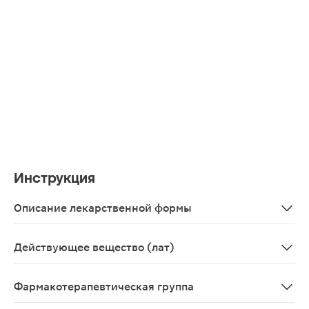
Инструкция
Описание лекарственной формы
Капсулы.
Действующее вещество (лат)
Pancreatinum
Фармакотерапевтическая группа
Пищеварительное ферментное средство