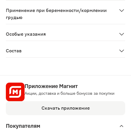
Индивидуальная непереносимость компонентов.
Применение при беременности/кормлении
грудью
Перед применением рекомендуется проконсультироват
Особые указания
Биологически активная добавка к пище. Не является 
Состав
В 1 капсуле содержится: льняное масло – 900 мг рыби
Приложение Магнит
Акции, доставка и больше бонусов за покупки
Скачать приложение
Покупателям