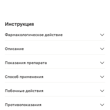
Инструкция
Фармакологическое действие
Способствует поддержанию здоровья сердечно-сосудис
Описание
Биологически активная добавка с полиненасыщенными 
Показания препарата
В качестве биологически активной добавки к пище - 
Способ применения
Взрослым и детям старше 14 лет принимать по 3 капсу
Побочные действия
Возможны аллергические реакции
Противопоказания