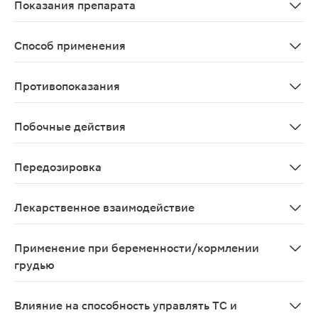
Показания препарата
Метастатический рак молочной железы с опухолевой 
Способ применения
Применяют внутривенно капельно. Режим дозирования 
Противопоказания
Повышенная чувствительность к трастузумабу, любому
Побочные действия
В настоящее время наиболее серьезными и/или частыми
Передозировка
В клинических исследованиях случаев передозировки п
Лекарственное взаимодействие
Специальные исследования лекарственных взаимодейст
Применение при беременности/кормлении
грудью
Женщинам детородного возраста во время лечения пре
Влияние на способность управлять ТС и