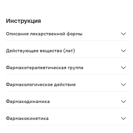
Инструкция
Описание лекарственной формы
Лиофилизат от белого до светло-желтого цвета. Восст
Действующее вещество (лат)
Trastuzumabum
Фармакотерапевтическая группа
Противоопухолевое средство - моноклональные антите
Фармакологическое действие
Противоопухолевое
Фармакодинамика
Трастузумаб представляет собой рекомбинантные ДНК-
Фармакокинетика
При введении препарата больным с метастатическим ра