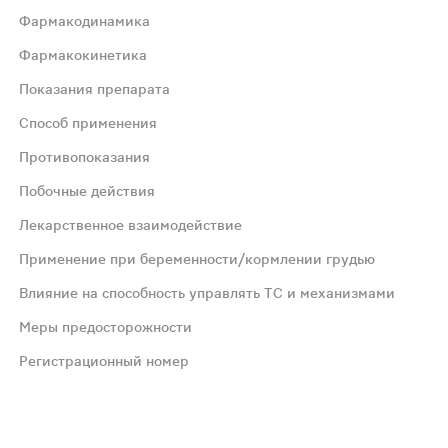
Фармакодинамика
Фармакокинетика
Показания препарата
ство. Механизм действия связан с высвобождением акти
Способ применения
Противопоказания
ния» через печень. Cmax в плазме крови достигается че
Побочные действия
Лекарственное взаимодействие
й нагрузкой);острый инфаркт миокарда (в том числе ос
Применение при беременности/кормлении грудью
е задержки дыхания. При остром инфаркте миокарда и ос
Влияние на способность управлять ТС и механизмами
Меры предосторожности
ращения (шок, коллапс);тяжелая артериальная гипотензи
Регистрационный номер
 (более 1/10); часто (более 1/100 и менее 1/10); неча