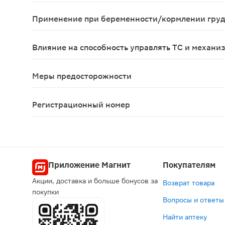
Возможно усиление гипотензивного действия пр
Применение при беременности/кормлении гру
Применение при беременности препарата Изакард
Влияние на способность управлять ТС и механи
В период лечения не рекомендуется водить тран
Меры предосторожности
С осторожностью следует назначать препарат пр
Регистрационный номер
ЛП-000348
Приложение Магнит
Покупателям
Акции, доставка и больше бонусов за
Возврат товара
покупки
Вопросы и ответы
Найти аптеку