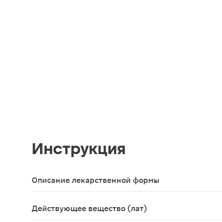
Инструкция
Описание лекарственной формы
Прозрачная бесцветная или желтоватого цвета ж
Действующее вещество (лат)