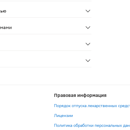
епарата Изакардин® спрей при одновременном приеме с 
дью
ин спрей возможно только в случаях, когда ожидаемая 
змами
спортные средства и заниматься другими потенциально о
и печеночной недостаточности (риск развития метгемогло
Правовая информация
Порядок отпуска лекарственных средс
Лицензии
Политика обработки персональных да