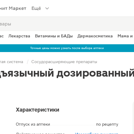
нит Маркет
Ещё
ас
Лекарства
Витамины и БАДы
Дермакосметика
Мама и
Точные цены можно узнать после выбора аптеки
тая система
Сосудорасширяющие препараты
ъязычный дозированный 
Характеристики
Отпуск из аптеки
по рецепту