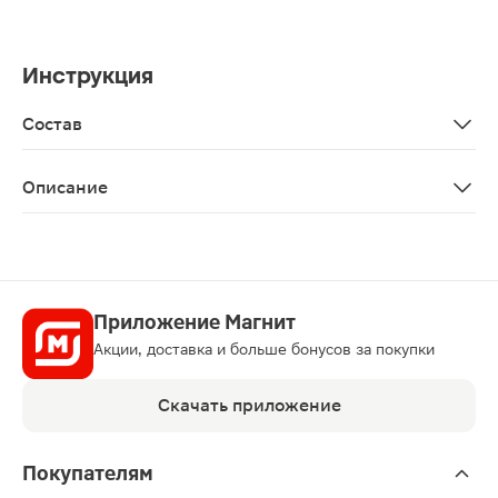
Инструкция
Состав
Цветки липы, цветки бузины черной, плоды фенхеля, т
Описание
ФармаЦветик детский травяной чай при простуде 1.5г 
Приложение Магнит
Акции, доставка и больше бонусов за покупки
Скачать приложение
Покупателям