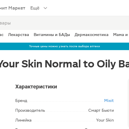
нит Маркет
Ещё
ас
Лекарства
Витамины и БАДы
Дермакосметика
Мама и
Точные цены можно узнать после выбора аптеки
Your Skin Normal to Oily B
Характеристики
Бренд
Mixit
Производитель
Смарт Бьюти
Линейка
Your Skin