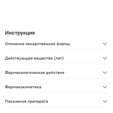
Инструкция
Описание лекарственной формы
Таблетки, покрытые пленочной оболочкой
Действующее вещество (лат)
Eplerenonum
Фармакологическое действие
Калийсберегающий диуретик. Эплеренон обладает отно
Фармакокинетика
После приема эплеренона внутрь в дозе 100 мг абсолю
Показания препарата
Препарат Эплеренон Канон показан к применению у вз