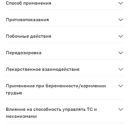
Способ применения
Рекомендуемая доза: Всегда принимайте препарат в по
Противопоказания
Клинически значимая гиперкалиемия; концентрация кал
Побочные действия
Со стороны обмена веществ: часто - гиперкалиемия; н
Передозировка
Если Вы приняли препарата Эплеренон Канон больше, 
Лекарственное взаимодействие
Учитывая повышенный риск развития гиперкалиемии, э
Применение при беременности/кормлении
грудью
Применение препарата противопоказано при беременн
Влияние на способность управлять ТС и
механизмами
Эплеренон не вызывает сонливости или нарушения ко