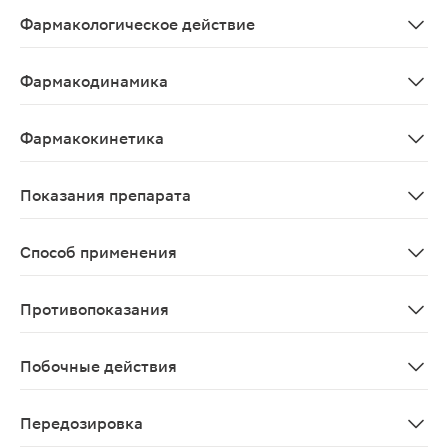
Фармакологическое действие
Противоподагрическое
Фармакодинамика
Фебуксостат, ингибитор ксантиноксидазы, достигает 
Фармакокинетика
Кажущийся средний Т1/2 фебуксостата составляет окол
Показания препарата
Лечение хронической гиперурикемии при состояниях, 
Способ применения
Внутрь. Препарат принимают 1 раз/сут, независимо от
Противопоказания
Беременность, период грудного вскармливания; детски
Побочные действия
Со стороны крови и лимфатической системы: анемия, и
Передозировка