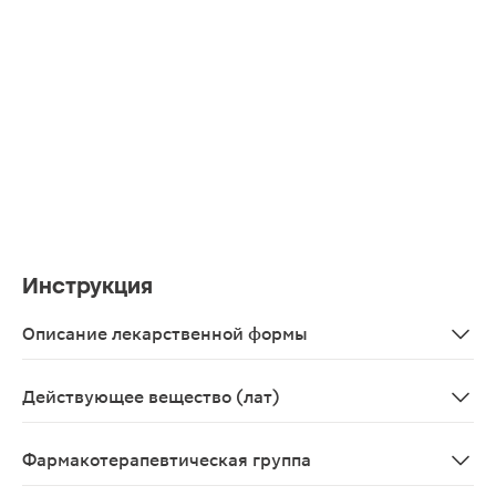
Инструкция
Описание лекарственной формы
Продолговатые двояковыпуклые таблетки, покрытые пле
Действующее вещество (лат)
Febuxostatum
Фармакотерапевтическая группа
Противоподагрическое средство - ксантиноксидазы и