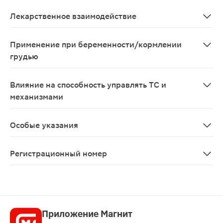
В ходе исследования применения фебуксостата у здор
Лекарственное взаимодействие
Меркаптопурин/азатиоприн С учетом механизма действ
Применение при беременности/кормлении
грудью
Противопоказано применение при беременности и в пе
Влияние на способность управлять ТС и
механизмами
Сообщалось о появлении сонливости, головокружения,
Особые указания
Сердечно-сосудистые заболевания Лечение хроническо
Регистрационный номер
ЛП-№(003903)-(РГ-RU)
Приложение Магнит