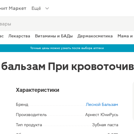
нит Маркет
Ещё
ас
Лекарства
Витамины и БАДы
Дермакосметика
Мама и
Точные цены можно узнать после выбора аптеки
 бальзам При кровоточив
Характеристики
Бренд
Лесной Бальзам
Производитель
Арнест ЮниРусь
Тип продукта
Зубная паста