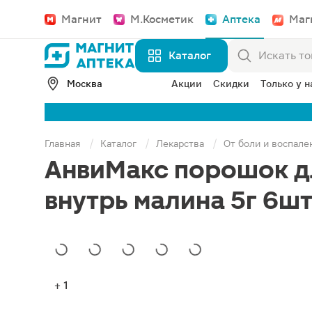
Магнит
М.Косметик
Аптека
Маг
Каталог
Москва
Акции
Скидки
Только у н
Главная
Каталог
Лекарства
От боли и воспале
АнвиМакс порошок д
внутрь малина 5г 6ш
+ 1