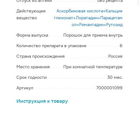
Отпуск из аптеки
без рецепта
Действующее
Аскорбиновая кислота+Кальция
вещество
глюконат+Лоратадин+Парацетам
ол+Римантадин+Рутозид
Форма выпуска
Порошок для приема внутрь
Количество препарата в упаковке
6
Страна происхождения
Россия
Место хранения
При комнатной температуре
Срок годности
30 мес.
Артикул
7000001099
Инструкция к товару