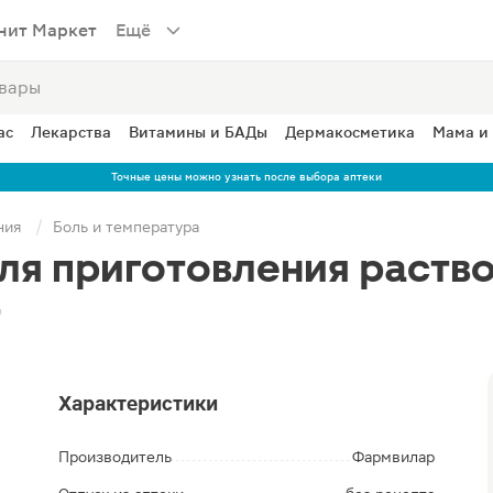
нит Маркет
Ещё
ас
Лекарства
Витамины и БАДы
Дермакосметика
Мама и
Точные цены можно узнать после выбора аптеки
ния
Боль и температура
ля приготовления раство
т
Характеристики
Производитель
Фармвилар