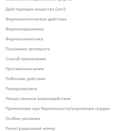
Действующее вещество (лат)
Фармакологическое действие
Фармакодинамика
Фармакокинетика
ьным, анальгезирующим, противоаллергическим и ангиоп
Показания препарата
ющим, антигистаминным и ангиопротекторным действием.
Способ применения
Противопоказания
 в печени по трем основным путям: конъюгация с глюкур
Побочные действия
Передозировка
Лекарственное взаимодействие
разу после растворения. Перед употреблением раствор ра
Применение при беременности/кормлении грудью
Особые указания
ивно-язвенные поражения ЖКТ в фазе обострения; желудо
Регистрационный номер