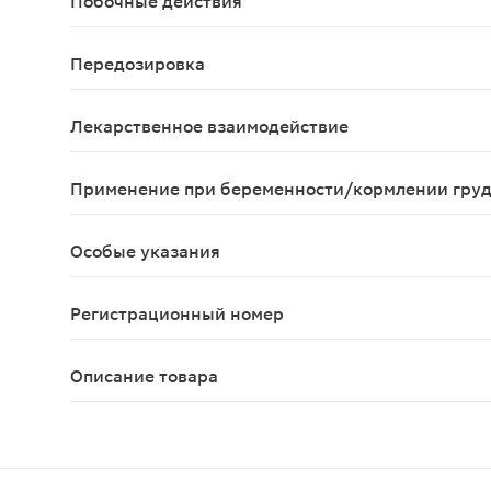
Побочные действия
В соответствии с входящими в состав компонент
Передозировка
В течение первых 24 ч после приема - бледност
Лекарственное взаимодействие
Парацетамол снижает эффективность урикозурич
Применение при беременности/кормлении гру
Применение при беременности и в период грудн
Особые указания
Длительность применения; не более 5 дней. Не
Регистрационный номер
ЛП- N(006600)-(РГ-RU)
Описание товара
Анвимакс порошок для приготовления раствора д