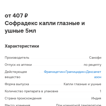
от
407 ₽
Софрадекс капли глазные и
ушные 5мл
Характеристики
Производитель
Санофи
Отпуск из аптеки
по рецепту
Действующее
Фрамицетин+Грамицидин+Дексамет
вещество
азон
Форма выпуска
Капли глазные и ушные
Количество препарата в упаковке
1
Страна происхождения
Индия
Место хранения
При комнатной температуре