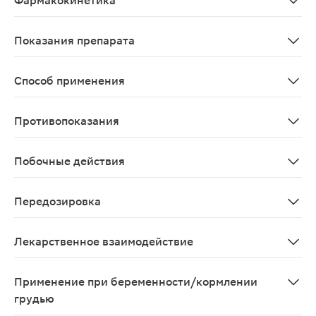
Фармакокинетика
При местном применении системная абсорбция низкая.
Показания препарата
Бактериальные заболевания переднего отрезка глаза.
Способ применения
При заболеваниях глаз: при легком течении инфекцио
Противопоказания
Повышенная индивидуальная чувствительность к любом
Побочные действия
Аллергические реакции обычно отсроченного типа, пр
Передозировка
Длительное и интенсивное местное использование мож
Лекарственное взаимодействие
Не следует применять фрамицетина сульфат вместе с
Применение при беременности/кормлении
грудью