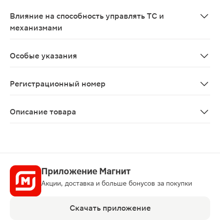
Противопоказан при беременности и кормлении грудь
Влияние на способность управлять ТС и
механизмами
Пациентам, у которых после закапывания в глаз преп
Особые указания
При длительном применении препарата, как и при дли
Регистрационный номер
П N013871/01
Описание товара
Софрадекс капли глазные и ушные 5мл для лечения уш
Приложение Магнит
Акции, доставка и больше бонусов за покупки
Скачать приложение