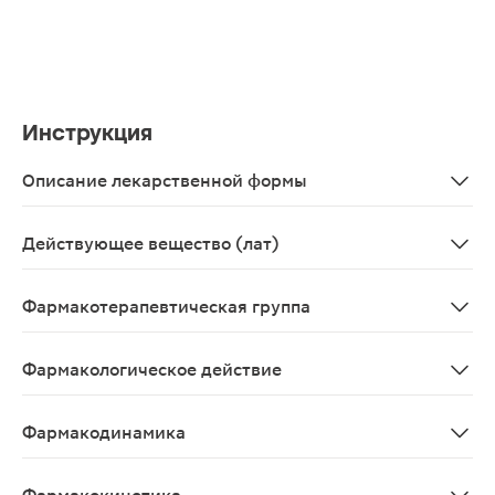
Инструкция
Описание лекарственной формы
Капли глазные и ушные в виде прозрачного, почти бес
Действующее вещество (лат)
Framycetinum+Gramicidinum+Dexamethasonum
Фармакотерапевтическая группа
Глюкокортикостероид для местного применения+антиб
Фармакологическое действие
Противовоспалительное, противоаллергическое, анти
Фармакодинамика
Оказывает антибактериальное бактерицидное действие 